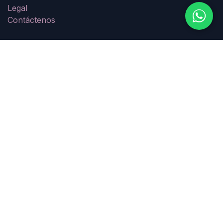
Legal
Contáctenos
Acerca de
Empresa dedicada al alquiler de grúa telescópica sobre
camión en Guatemala.
Nuestro sello es trabajar a tiempo y cumpliendo lo
ofrecido al cliente.
Contacte con nosotros
Contáctenos
sales@enaceroinox.com
+ (502) 6624-3442